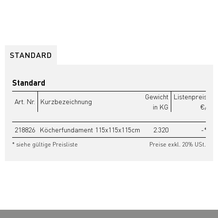
STANDARD
Standard
Gewicht
Listenpreis
Art. Nr.
Kurzbezeichnung
in KG
€/
218826
Köcherfundament 115x115x115cm
2.320
-*
* siehe gültige Preisliste
Preise exkl. 20% USt.