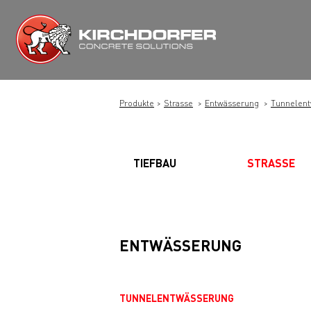
Zum
Inhalt
springen
Produkte
Strasse
Entwässerung
Tunnelen
TIEFBAU
STRASSE
ENTWÄSSERUNG
TUNNELENTWÄSSERUNG