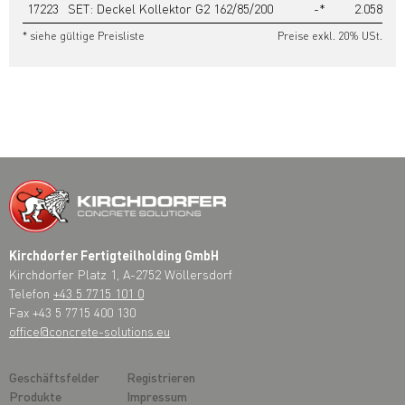
17223
SET: Deckel Kollektor G2 162/85/200
-*
2.058,40
* siehe gültige Preisliste
Preise exkl. 20% USt.
Kirchdorfer Fertigteilholding GmbH
Kirchdorfer Platz 1, A-2752 Wöllersdorf
Telefon
+43 5 7715 101 0
Fax +43 5 7715 400 130
office@concrete-solutions.eu
Geschäftsfelder
Registrieren
Produkte
Impressum