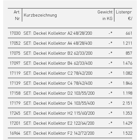
Art.
Gewicht
Listenpreis
Kurzbezeichnung
Nr.
in KG
€/ST
17030
SET: Deckel Kollektor A2 48/28/200
-*
661,90
17052
SET: Deckel Kollektor A4 48/28/400
-*
1.211,30
17075
SET: Deckel Kollektor B2 62/33/200
-*
857,20
17097
SET: Deckel Kollektor B4 62/33/400
-*
1.476,00
17119
SET: Deckel Kollektor C2 78/42/200
-*
1.082,20
17139
SET: Deckel Kollektor C4 78/42/400
-*
1.846,60
17158
SET: Deckel Kollektor D2 103/55/200
-*
1.198,00
17179
SET: Deckel Kollektor D4 103/55/400
-*
2.151,10
17245
SET: Deckel Kollektor H2 115/60/200
-*
1.353,60
17201
SET: Deckel Kollektor E2 122/64/200
-*
1.429,60
16964
SET: Deckel Kollektor F2 142/72/200
-*
1.522,30