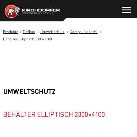
Zum
Inhalt
springen
Produkte
Tiefbau
Umweltschutz
Kompaktschacht
Behälter Elliptisch 2300×4100
UMWELTSCHUTZ
BEHÄLTER ELLIPTISCH 2300×4100