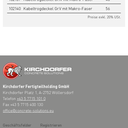
102140
Kabeltrogdeckel Gr.V mit Makro-Faser
56
29
Preise exkl. 20% USt.
Kirchdorfer Fertigteilholding GmbH
Kirchdorfer Platz 1, A-2752 Wöllersdorf
Telefon
+43 5 7715 101 0
Fax +43 5 7715 400 130
office@concrete-solutions.eu
Geschäftsfelder
Registrieren