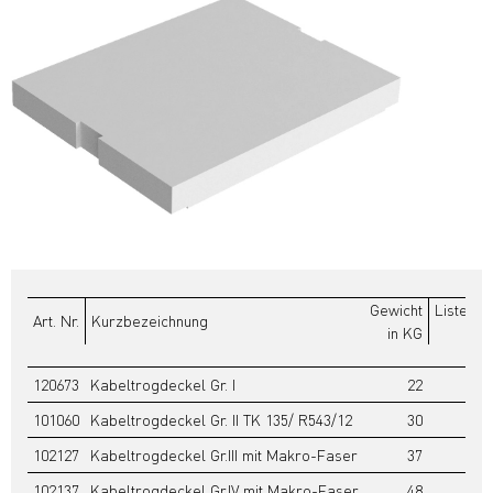
Gewicht
Listenpr
Art. Nr.
Kurzbezeichnung
in KG
€
120673
Kabeltrogdeckel Gr. I
22
8
101060
Kabeltrogdeckel Gr. II TK 135/ R543/12
30
11
102127
Kabeltrogdeckel Gr.III mit Makro-Faser
37
16
102137
Kabeltrogdeckel Gr.IV mit Makro-Faser
48
21