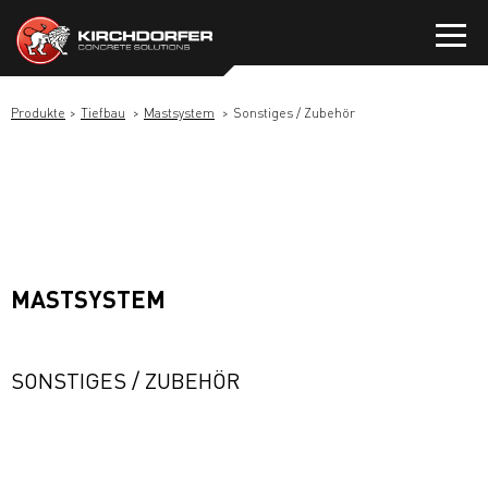
Zum
Inhalt
springen
Produkte
Tiefbau
Mastsystem
Sonstiges / Zubehör
MASTSYSTEM
SONSTIGES / ZUBEHÖR