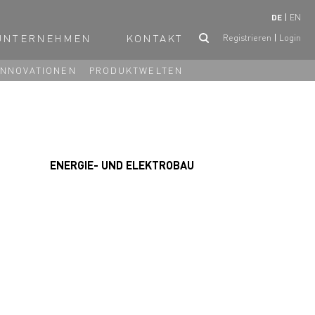
DE
EN
UNTERNEHMEN
KONTAKT
Registrieren
Login
INNOVATIONEN
PRODUKTWELTEN
ENERGIE- UND ELEKTROBAU