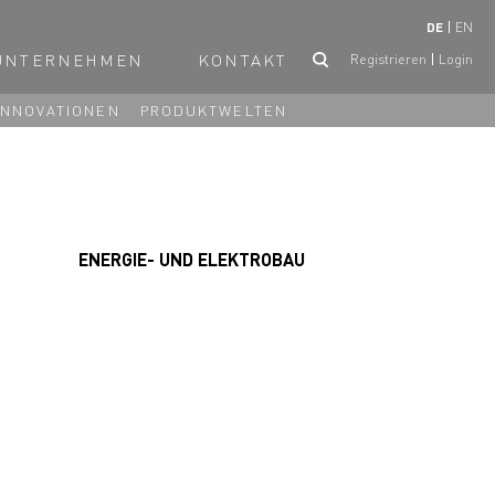
DE
EN
UNTERNEHMEN
KONTAKT
Registrieren
Login
INNOVATIONEN
PRODUKTWELTEN
ENERGIE- UND ELEKTROBAU