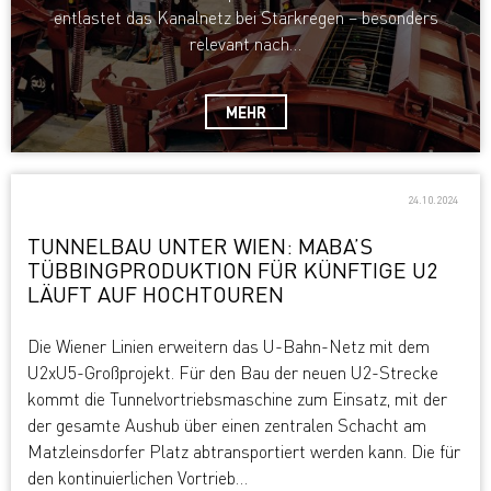
entlastet das Kanalnetz bei Starkregen – besonders
relevant nach…
MEHR
24.10.2024
TUNNELBAU UNTER WIEN: MABA’S
TÜBBINGPRODUKTION FÜR KÜNFTIGE U2
LÄUFT AUF HOCHTOUREN
Die Wiener Linien erweitern das U-Bahn-Netz mit dem
U2xU5-Großprojekt. Für den Bau der neuen U2-Strecke
kommt die Tunnelvortriebsmaschine zum Einsatz, mit der
der gesamte Aushub über einen zentralen Schacht am
Matzleinsdorfer Platz abtransportiert werden kann. Die für
den kontinuierlichen Vortrieb…