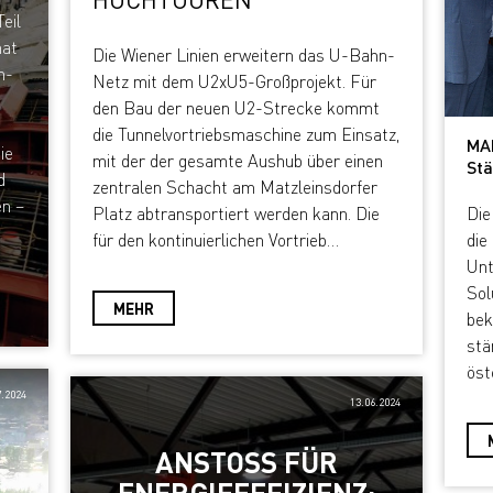
eil
hat
Die Wiener Linien erweitern das U-Bahn-
n-
Netz mit dem U2xU5-Großprojekt. Für
den Bau der neuen U2-Strecke kommt
die Tunnelvortriebsmaschine zum Einsatz,
MA
ie
mit der der gesamte Aushub über einen
Stä
d
zentralen Schacht am Matzleinsdorfer
en –
Die
Platz abtransportiert werden kann. Die
di
für den kontinuierlichen Vortrieb…
Unt
Sol
MEHR
bek
stä
öst
7.2024
13.06.2024
ANSTOSS FÜR E
NERGIEEFFIZIENZ: H