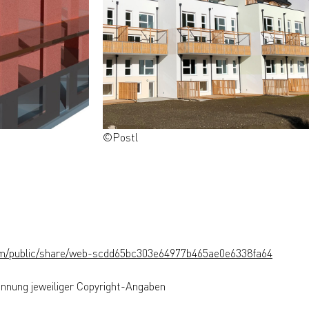
©Postl
e.com/public/share/web-scdd65bc303e64977b465ae0e6338fa64
ennung jeweiliger Copyright-Angaben