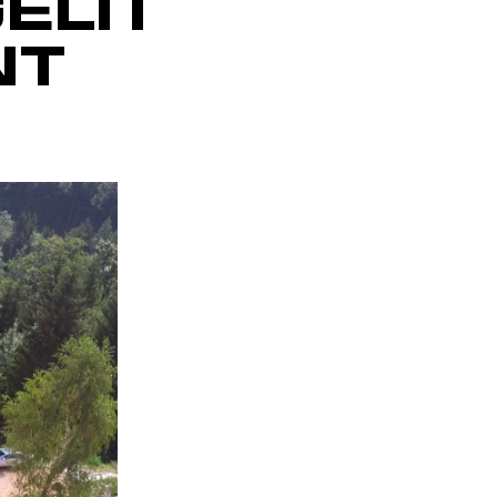
ELIT
NT