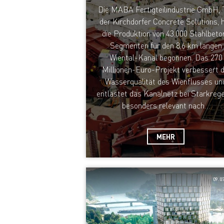
Die MABA Fertigteilindustrie GmbH, T
der Kirchdorfer Concrete Solutions, 
die Produktion von 43.000 Stahlbeto
Segmenten für den 8,6 km langen
Wiental-Kanal begonnen. Das 270
Millionen-Euro-Projekt verbessert d
Wasserqualität des Wienflusses un
entlastet das Kanalnetz bei Starkreg
besonders relevant nach…
MEHR
09.0