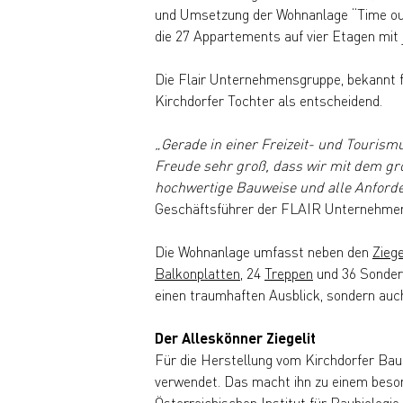
und Umsetzung der Wohnanlage “Time out
die 27 Appartements auf vier Etagen mit 
Die Flair Unternehmensgruppe, bekannt 
Kirchdorfer Tochter als entscheidend.
„Gerade in einer Freizeit- und Tourism
Freude sehr groß, dass wir mit dem gr
hochwertige Bauweise und alle Anforde
Geschäftsführer der FLAIR Unternehme
Die Wohnanlage umfasst neben den
Ziege
Balkonplatten
, 24
Treppen
und 36 Sonderf
einen traumhaften Ausblick, sondern auch
Der Alleskönner Ziegelit
Für die Herstellung vom Kirchdorfer Baus
verwendet. Das macht ihn zu einem beson
Österreichischen Institut für Baubiologie