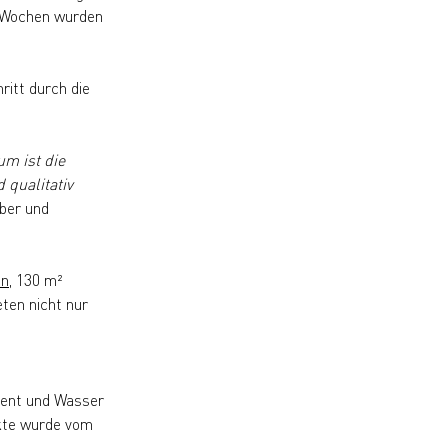
n Wochen wurden
itt durch die
m ist die
 qualitativ
ber und
en
, 130 m²
ten nicht nur
ement und Wasser
ekte wurde vom