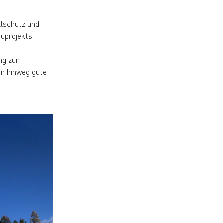
llschutz und
auprojekts.
ng zur
en hinweg gute