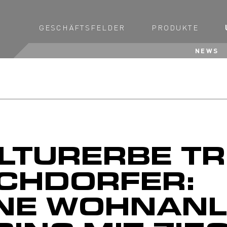
GESCHÄFTSFELDER
PRODUKTE
NEWS
LTURERBE TR
RCHDORFER:
NE WOHNANL