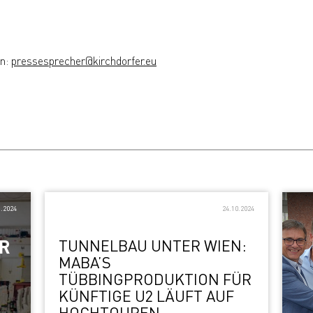
in:
pressesprecher@kirchdorfer.eu
1.2024
24.10.2024
ÜR
TUNNELBAU UNTER WIEN:
MABA’S
TÜBBINGPRODUKTION FÜR
KÜNFTIGE U2 LÄUFT AUF
HOCHTOUREN