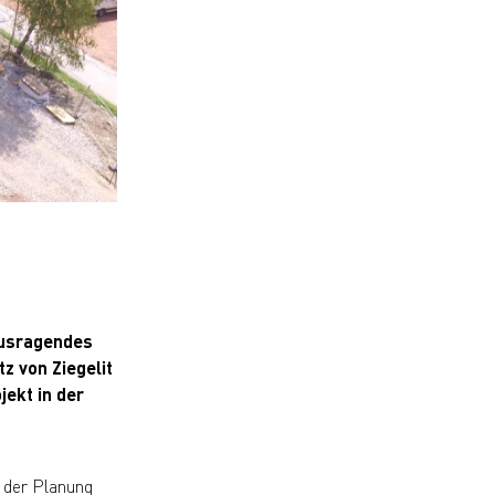
ausragendes
z von Ziegelit
jekt in der
i der Planung