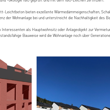
splitt-Leichtbeton bieten exzellente Wärmedämmeigenschaften, Scha
ienz der Wohnanlage bei und unterstreicht die Nachhaltigkeit des B
nteressenten als Hauptwohnsitz oder Anlageobjekt zur Vermietu
erstandsfähige Bauweise wird die Wohnanlage noch über Generation