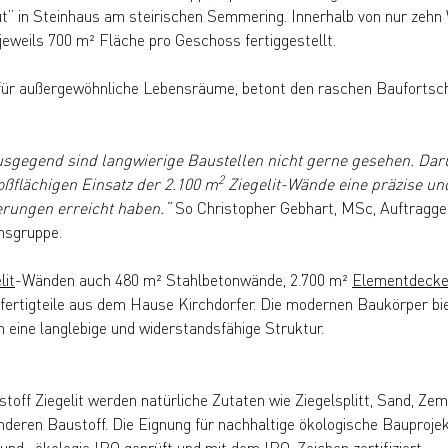
” in Steinhaus am steirischen Semmering. Innerhalb von nur zeh
jeweils 700 m² Fläche pro Geschoss fertiggestellt.
für außergewöhnliche Lebensräume, betont den raschen Baufortschr
usgegend sind langwierige Baustellen nicht gerne gesehen. Daru
2
oßflächigen Einsatz der 2.100 m
Ziegelit-Wände eine präzise und
rungen erreicht haben.“
So Christopher Gebhart, MSc, Auftragge
nsgruppe.
lit
-Wänden auch 480 m² Stahlbetonwände, 2.700 m²
Elementdeck
ertigteile aus dem Hause Kirchdorfer. Die modernen Baukörper bie
 eine langlebige und widerstandsfähige Struktur.
toff Ziegelit werden natürliche Zutaten wie Ziegelsplitt, Sand, Z
deren Baustoff. Die Eignung für nachhaltige ökologische Bauproj
 und -ökologie IBO geprüft und mit dem IBO-Zeichen zertifiziert.