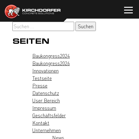
Zum
Inhalt
springen
Suchen
nach:
SEITEN
Baukongress2024
Baukongress2026
Innovationen
Testseite
Presse
Datenschutz
User Bereich
Impressum
Geschäftsfelder
Kontakt
Unternehmen
News