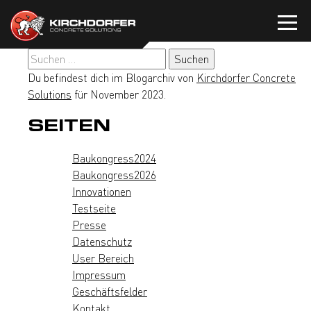
Zum
Inhalt
springen
Suchen
nach:
Du befindest dich im Blogarchiv von
Kirchdorfer Concrete
Solutions
für November 2023.
SEITEN
Baukongress2024
Baukongress2026
Innovationen
Testseite
Presse
Datenschutz
User Bereich
Impressum
Geschäftsfelder
Kontakt