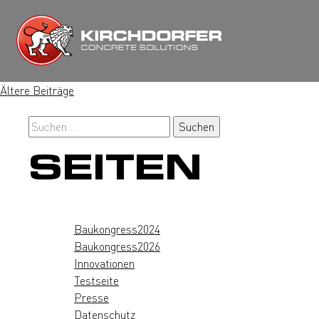
Zum
Inhalt
springen
BEITRAGSNA
Ältere Beiträge
Suchen
nach:
SEITEN
Baukongress2024
Baukongress2026
Innovationen
Testseite
Presse
Datenschutz