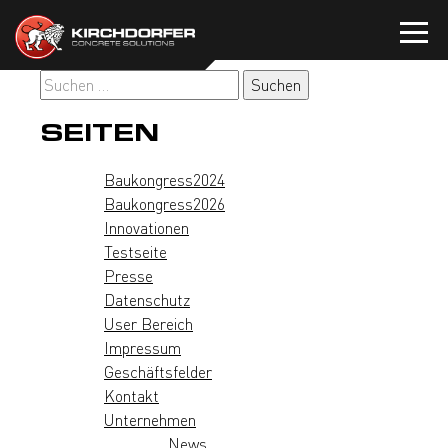
Zum
Inhalt
springen
Suchen
nach:
SEITEN
Baukongress2024
Baukongress2026
Innovationen
Testseite
Presse
Datenschutz
User Bereich
Impressum
Geschäftsfelder
Kontakt
Unternehmen
News