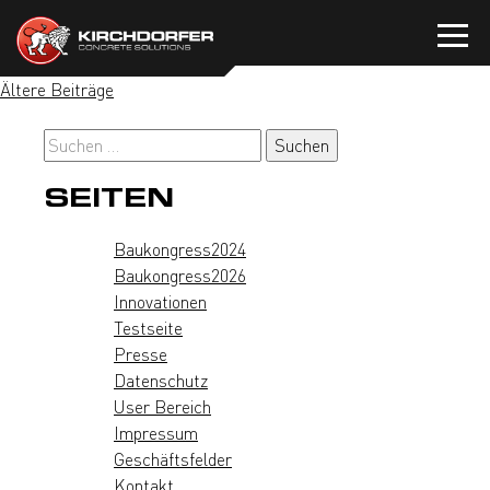
Zum
Inhalt
springen
BEITRAGSNAVIGATION
Ältere Beiträge
Suchen
nach:
SEITEN
Baukongress2024
Baukongress2026
Innovationen
Testseite
Presse
Datenschutz
User Bereich
Impressum
Geschäftsfelder
Kontakt