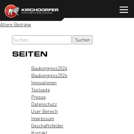
Zum
Inhalt
springen
BEITRAGSNAVIGATION
Ältere Beiträge
Suchen
nach:
SEITEN
Baukongress2024
Baukongress2026
Innovationen
Testseite
Presse
Datenschutz
User Bereich
Impressum
Geschäftsfelder
Kontakt