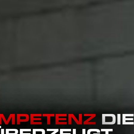
OMPETENZ
D